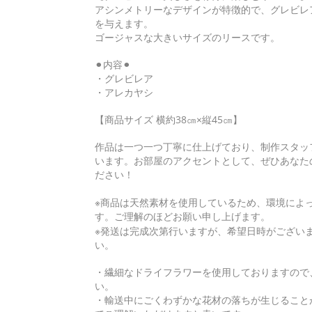
アシンメトリーなデザインが特徴的で、グレビレ
を与えます。
ゴージャスな大きいサイズのリースです。
⚫︎内容⚫︎
・グレビレア
・アレカヤシ
【商品サイズ 横約38㎝×縦45㎝】
作品は一つ一つ丁寧に仕上げており、制作スタッ
います。お部屋のアクセントとして、ぜひあなた
ださい！
※商品は天然素材を使用しているため、環境によ
す。ご理解のほどお願い申し上げます。
※発送は完成次第行いますが、希望日時がござい
い。
・繊細なドライフラワーを使用しておりますので
い。
・輸送中にごくわずかな花材の落ちが生じること