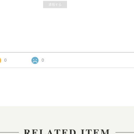
通報する
0
0
RELATED ITEM